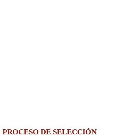
Dotación económica, formación especializada y la posibilidad de
entrar en una incubadora.
03
PROCESO DE SELECCIÓN