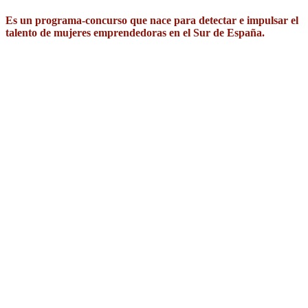
Es un programa-concurso que nace para detectar e impulsar el
talento de mujeres emprendedoras en el Sur de España.
Porque además de ser generadoras de actividad económica y
empleo, las mujeres están llamadas a tener un papel
principal de aportación de nuevas actitudes y aptitudes en el
ecosistema empresarial y laboral, donde hasta ahora su
protagonismo ha sido escaso. Sin duda resulta un
enriquecimiento para las buenas prácticas empresariales.
Este programa se puso en marcha para dar la oportunidad de
crear su propia empresa a aquellas mujeres que tengan una
idea de negocio, desarrollen y demuestren la viabilidad de
su proyecto.