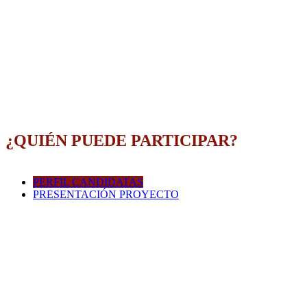
¿QUIÉN PUEDE PARTICIPAR?
PERFIL CANDIDATAS
PRESENTACIÓN PROYECTO
Perfil de las participantes
Mujeres o grupos de emprendedores liderados por
mujeres de 20 años en adelante, sin límite de edad.
Que vivan o trabajen en el Sur de España o que, siendo
naturales de alguna población andaluza, extremeña,
Ceuta o Melilla, se encuentren en otra provincia de