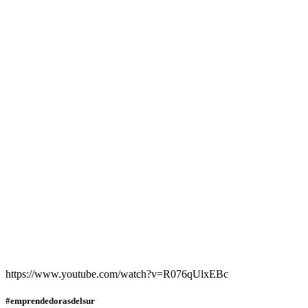
https://www.youtube.com/watch?v=R076qUlxEBc
#emprendedorasdelsur