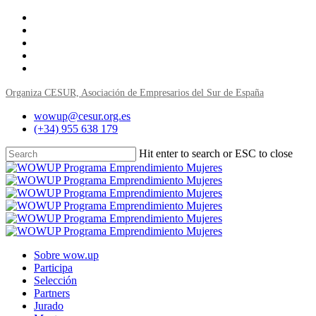
Skip
twitter
to
facebook
main
linkedin
content
youtube
instagram
Organiza CESUR, Asociación de Empresarios del Sur de España
wowup@cesur.org.es
(+34) 955 638 179
Hit enter to search or ESC to close
Close
Search
Menu
Sobre wow.up
Participa
Selección
Partners
Jurado